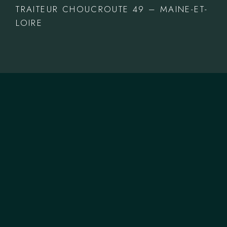
TRAITEUR CHOUCROUTE 49 – MAINE-ET-
LOIRE
NOUS CONTACTER
T.
06 66 49 28 08
M.
authenticpaella@gmail.com
ZONE DE COUVERTURE