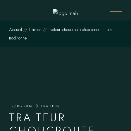
Skip
to
the
content
Accueil
Traiteur
Traiteur choucroute alsacienne – plat
traditionnel
12/10/2016
TRAITEUR
TRAITEUR
CHOUCROUTE