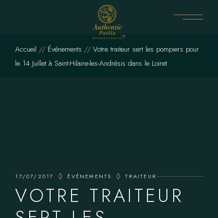
Skip
to
the
content
Accueil
Événements
Votre traiteur sert les pompiers pour
le 14 Juillet à Saint-Hilaire-les-Andrésis dans le Loiret
17/07/2017
ÉVÉNEMENTS
TRAITEUR
VOTRE TRAITEUR
SERT LES