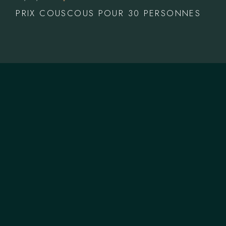
PRIX COUSCOUS POUR 30 PERSONNES
NOUS CONTACTER
T.
06 66 49 28 08
M.
authenticpaella@gmail.com
ZONE DE COUVERTURE