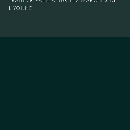
TRAITEUR PAELLA SUR LES MARCHÉS DE
L’YONNE
NOUS CONTACTER
T.
06 66 49 28 08
M.
authenticpaella@gmail.com
ZONE DE COUVERTURE