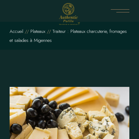
Skip
to
the
content
Accueil
Plateaux
Traiteur : Plateaux charcuterie, fromages
et salades à Migennes