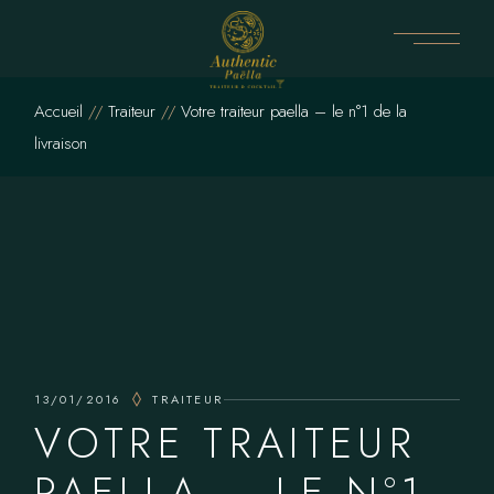
Skip
to
the
content
Accueil
Traiteur
Votre traiteur paella – le n°1 de la
livraison
13/01/2016
TRAITEUR
VOTRE TRAITEUR
PAELLA – LE N°1