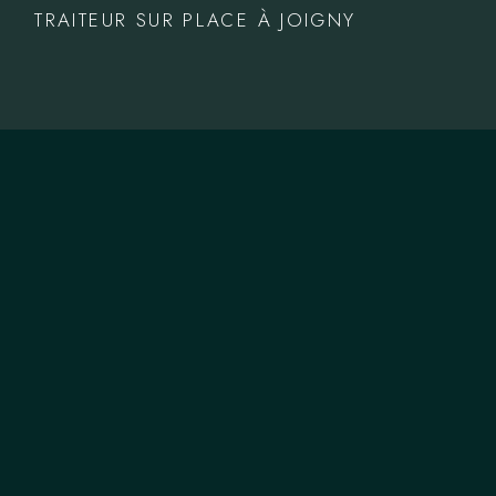
TRAITEUR SUR PLACE À JOIGNY
NOUS CONTACTER
T.
06 66 49 28 08
M.
authenticpaella@gmail.com
ZONE DE COUVERTURE