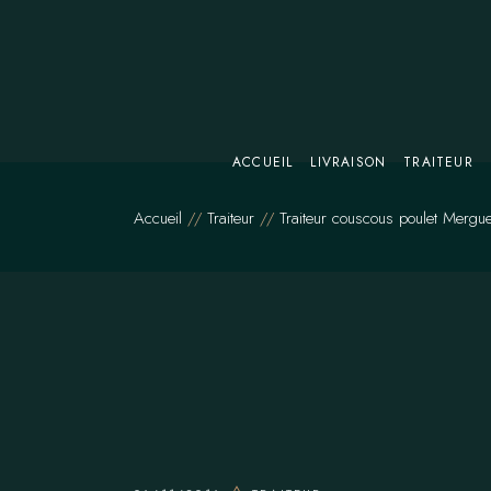
Skip
to
the
content
ACCUEIL
LIVRAISON
TRAITEUR
Accueil
Traiteur
Traiteur couscous poulet Mergu