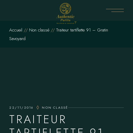
Skip
to
the
content
Accueil
Non classé
Traiteur tartiflette 91 – Gratin
Savoyard
22/11/2016
NON CLASSÉ
TRAITEUR
TARTIFLETTE 91 –